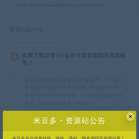
米豆多
»
WiseDiskCleaner磁盘清理v11.1.7.833绿色版
常见问题FAQ
免费下载或者VIP会员专享资源能否直接商
用？
本站所有资源版权均属于原作者所有，这里所提
供资源均只能用于参考学习用，请勿直接商用。
若由于商用引起版权纠纷，一切责任均由使用者
承担。更多说明请参考 VIP介绍。
×
米豆多・资源站公告
发现资源失效怎么办？
米豆多专注优质软件、插件、课程、脚本源码等资源分享！