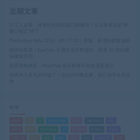
近期文章
打工人必看：录屏时还能切窗口聊微信？土豆录屏这招“单
窗口锁定”绝了
Photoshop Beta 2026（PS 27.10）新版，新增AI参数滤镜
睫状肌救星！EyeCare 不调色温不整虚的，黑屏 20 秒比眼
保健操管用
吾爱老帖神器：MusicTag 音乐标签手动改流派演示
别再求人发无水印版了！这款PDF橡皮擦，自己动手丰衣足
食
标签
adobe
AE
AI
Camera Raw
Excel
Lightroom
Mac
Office
PDF
Photoshop
ps
PS 2025
Ps Beta
下载器
下载工具
优化
修图
光影
办公
动画
后期处理
吾爱