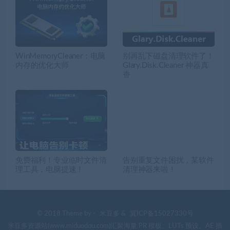
WinMemoryCleaner：电脑
别再乱下磁盘清理软件了！
内存的优化大师
Glary.Disk.Cleaner 神器真
香
免费福利！专业临时文件清
告别重复文件困扰，某软件
理工具，电脑提速！
清理神器来啦！
© 2018 Theme by -
米豆多
&
冀ICP备15027330号
米豆多资源站(www.miduodou.com)汇聚海量 PR 模板、LUTs 预设、AE 插