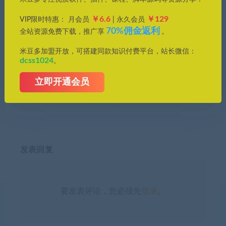
分享到：
￥6.6
￥129
VIP限时特惠： 月会员
| 永久会员
70%佣金返利
全站资源免费下载，推广享
。
米豆多加盟开放，可搭建同款知识付费平台，站长微信：
dcss1024
。
上一篇
下一篇
全球最强下载器，最新可用
EmptyFolderFinder – 空白文
立即开通会员
版！
件夹清理工具，Windows好
工具
发表回复
要发表评论，您必须先
登录
。