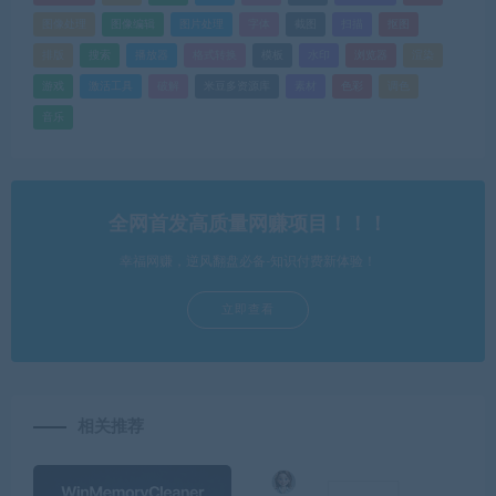
图像处理
图像编辑
图片处理
字体
截图
扫描
抠图
排版
搜索
播放器
格式转换
模板
水印
浏览器
渲染
游戏
激活工具
破解
米豆多资源库
素材
色彩
调色
音乐
全网首发高质量网赚项目！！！
幸福网赚，逆风翻盘必备-知识付费新体验！
立即查看
相关推荐