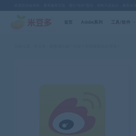
欢迎您光临本站，秉承服务宗旨，履行"站长"责任，销售只是起点，服务永
首页
Adobe系列
工具/软件
当前位置：
米豆多
刷微博总被广告烦？轻享版救你出苦海！
>