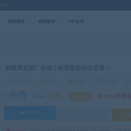
无止境！
插件脚本
精品教程
VIP会员
刷微博总被广告烦？轻享版救你出苦海！
2025-03-31
米豆多
已收录
已售98次
免费
免费
终身
该资源
优惠信息:
钻石特权
立即下载
8888