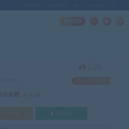
远程安装服务
自助申请友联
用户中心
联系我们
存档
登录/注册
。
520
关注520次
您当前为普通用户
钻石免费
去升级
远程安装
联系我们