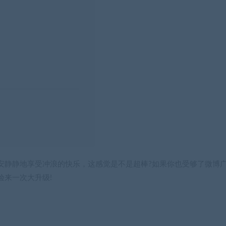
安静静地享受冲浪的快乐，这感觉是不是超棒?如果你也受够了微博
验来一次大升级!