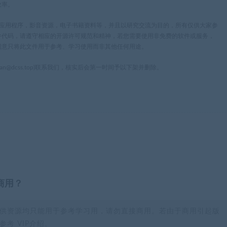
效率。
，应用程序，影音资源，电子书籍资料等，并且以研究交流为目的，所有仅供大家参
件代码，请遵守相应的开源许可规范和精神，若您需要使用非免费的软件或服务，
同意只将此文件用于参考、学习使用而非其他任何用途。
n@dcss.top)联系我们，核实后会第一时间予以下架并删除。
商用？
供资源均只能用于参考学习用，请勿直接商用。若由于商用引起版
考 VIP介绍。