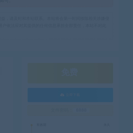
制即可。
权益，请及时和本站联系。本站将会第一时间移除相关涉嫌侵
用户依法应对其提供的任何信息承担全部责任，本站不对此
免费
！
立即下载
文件密码：
8888
有效期
永久