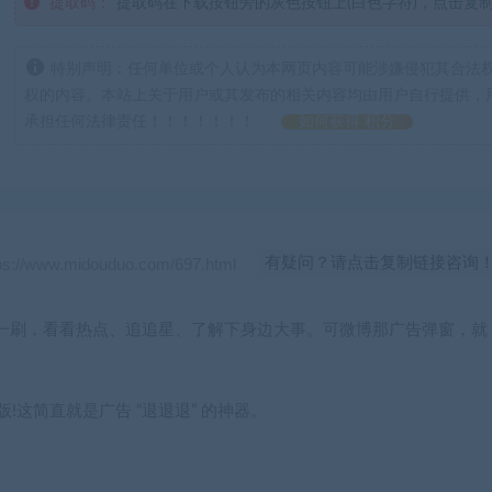
提取码：
提取码在下载按钮旁的灰色按钮上(白色字符)，点击复
特别声明：任何单位或个人认为本网页内容可能涉嫌侵犯其合法
权的内容。本站上关于用户或其发布的相关内容均由用户自行提供，
承担任何法律责任！！！！！！！
如何获得 积分
有疑问？请点击复制链接咨询
一刷，看看热点、追追星、了解下身边大事。可微博那广告弹窗，就
版
!这简直就是广告 “退退退” 的神器。