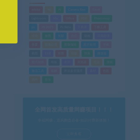
adobe
AE
AI
Camera Raw
Excel
Lightroom
Mac
Office
PDF
Photoshop
ps
PS 2025
Ps Beta
下载器
下载工具
优化
修图
光影
办公
动画
后期处理
吾爱
图像处理
图像编辑
图片处理
字体
截图
扫描
抠图
排版
搜索
播放器
格式转换
模板
水印
浏览器
渲染
游戏
激活工具
破解
米豆多资源库
素材
色彩
调色
音乐
全网首发高质量网赚项目！！！
幸福网赚，逆风翻盘必备-知识付费新体验！
立即查看