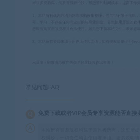
米豆多资源库，优质资源轻松找，帮您节约时间成本，提高工作
1、本站所刊载内容均为网络求购搜集整理，包括但不限于代码
考，学习，不存在任何商业目的与商业用途。若您使用开源的软
您应当购买正版授权并合法使用。如果您下载本站文件，表示您
2、本站所有资源来源于用户上传和网络，如有侵权请邮件至(leyua
米豆多
»
刷微博总被广告烦？轻享版救你出苦海！
常见问题FAQ
免费下载或者VIP会员专享资源能否直接
本站所有资源版权均属于原作者所有，这里所提
权纠纷，一切责任均由使用者承担。更多说明请参