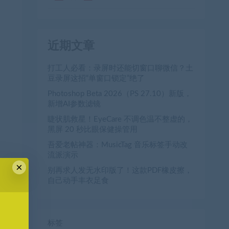
近期文章
打工人必看：录屏时还能切窗口聊微信？土
豆录屏这招“单窗口锁定”绝了
Photoshop Beta 2026（PS 27.10）新版，
新增AI参数滤镜
睫状肌救星！EyeCare 不调色温不整虚的，
黑屏 20 秒比眼保健操管用
吾爱老帖神器：MusicTag 音乐标签手动改
流派演示
×
别再求人发无水印版了！这款PDF橡皮擦，
自己动手丰衣足食
标签