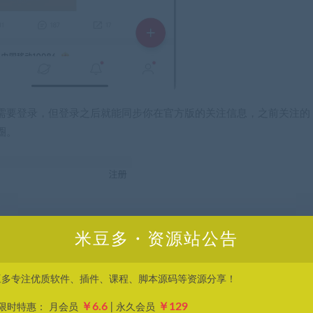
需要登录，但登录之后就能同步你在官方版的关注信息，之前关注的
圈。
米豆多・资源站公告
豆多专注优质软件、插件、课程、脚本源码等资源分享！
￥6.6
￥129
P限时特惠： 月会员
| 永久会员