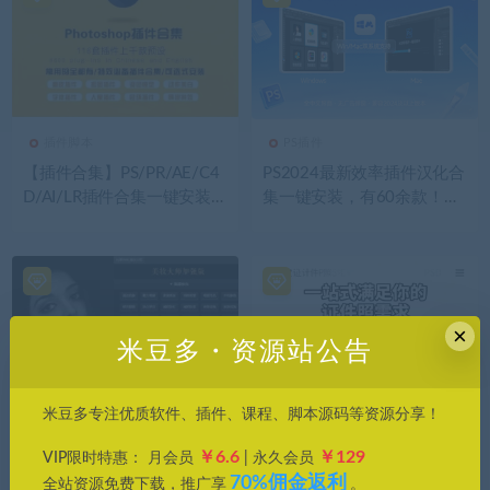
插件脚本
PS插件
【插件合集】PS/PR/AE/C4
PS2024最新效率插件汉化合
D/AI/LR插件合集一键安装版
集一键安装，有60余款！支
支持WIN和MAC
持Win和Mac
×
米豆多・资源站公告
米豆多专注优质软件、插件、课程、脚本源码等资源分享！
PS插件
精选素材
￥6.6
￥129
VIP限时特惠： 月会员
| 永久会员
Ps插件-美妆大师加强版，商
700款男女证件照PSD素材合
70%佣金返利
业人像质感磨皮必备工具
集，一站式满足你的证件照
全站资源免费下载，推广享
。