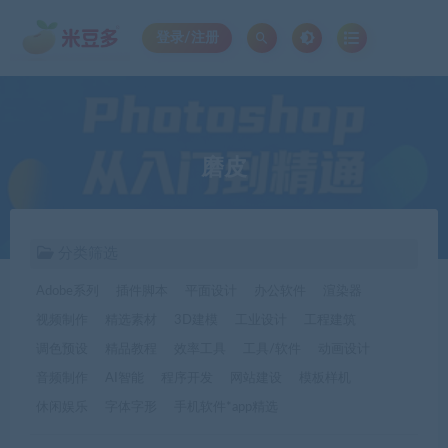
登录/注册
磨皮
分类筛选
Adobe系列
插件脚本
平面设计
办公软件
渲染器
视频制作
精选素材
3D建模
工业设计
工程建筑
调色预设
精品教程
效率工具
工具/软件
动画设计
音频制作
AI智能
程序开发
网站建设
模板样机
休闲娱乐
字体字形
手机软件*app精选