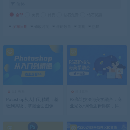
价格
全部
免费
付费
钻石免费
钻石优惠
发布日期
修改时间
评论数量
随机
热度
设计教程
设计教程
Potoshop从入门到精通：基
PS高阶技法与美学融合：商
础到高级，掌握全面图像处
业光效/调色逻辑拆解，抖音
理技能
IP运营+AI修图实战