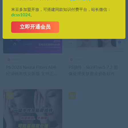
需求！
米豆多加盟开放，可搭建同款知识付费平台，站长微信：
dcss1024
。
立即开通会员
PS插件
PS插件
PS 2026 Neural Filters AI神
PS插件：SkinFiner5.7.2 图
经滤镜离线安装版 支持正式
像处理美肤磨皮必备软件
版和beta版（win）