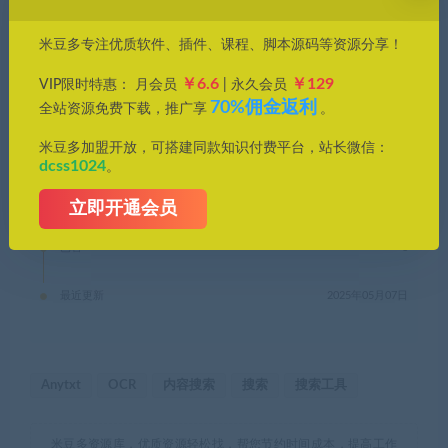
钻石会员购买价格 :
0.29积分
米豆多专注优质软件、插件、课程、脚本源码等资源分享！
终身钻石购买价格 :
免费
￥6.6
￥129
VIP限时特惠： 月会员
| 永久会员
70%佣金返利
全站资源免费下载，推广享
。
支付下载
米豆多加盟开放，可搭建同款知识付费平台，站长微信：
dcss1024
。
有效期
永久
立即开通会员
已售
8
最近更新
2025年05月07日
Anytxt
OCR
内容搜索
搜索
搜索工具
米豆多资源库，优质资源轻松找，帮您节约时间成本，提高工作