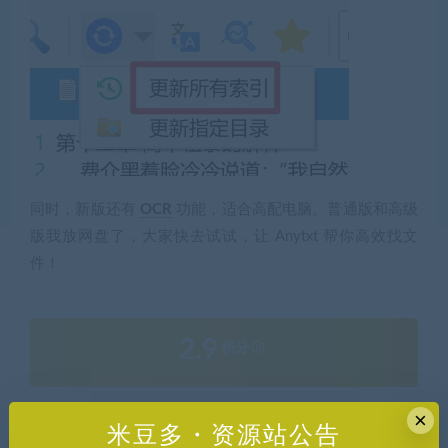
同时，新版还有
OCR
功能，适合高配电脑。普通版和高级
版我放网盘了，大家快去试试，让 Anytxt 帮你高效找文
件！
2.9
积分
×
普通用户购买价格 :
2.9积分
米豆多・资源站公告