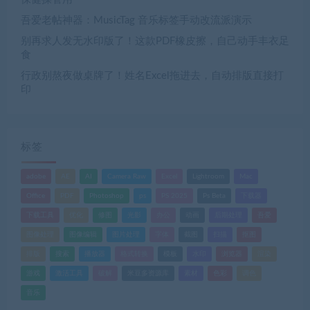
吾爱老帖神器：MusicTag 音乐标签手动改流派演示
别再求人发无水印版了！这款PDF橡皮擦，自己动手丰衣足
食
行政别熬夜做桌牌了！姓名Excel拖进去，自动排版直接打
印
标签
adobe
AE
AI
Camera Raw
Excel
Lightroom
Mac
Office
PDF
Photoshop
ps
PS 2025
Ps Beta
下载器
下载工具
优化
修图
光影
办公
动画
后期处理
吾爱
图像处理
图像编辑
图片处理
字体
截图
扫描
抠图
排版
搜索
播放器
格式转换
模板
水印
浏览器
渲染
游戏
激活工具
破解
米豆多资源库
素材
色彩
调色
音乐