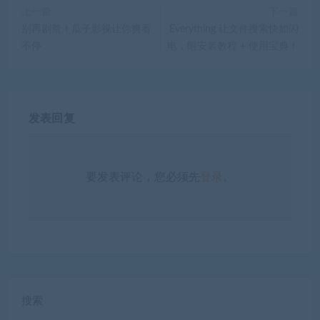
上一篇
下一篇
别再剧荒！瓜子影视让你爽看
Everything 让文件搜索快如闪
不停
电，附安装教程 + 使用宝典！
发表回复
要发表评论，您必须先
登录
。
搜索